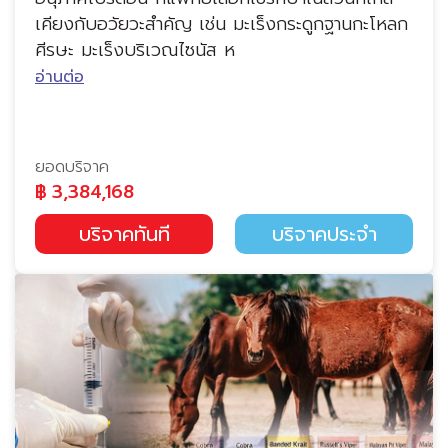
เคียงกับอวัยวะสำคัญ เช่น มะเร็งกระดูกฐานกะโหลก
ศีรษะ มะเร็งบริเวณไซนัส ห
อ่านต่อ
ยอดบริจาค
฿
3,384,168
บริจาคทันที
บริจาคประจำ