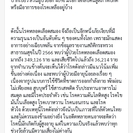
ปากเบี้ยว ส่วนผู้ป่วยอีก 40% มีโอกาสกลับคืนสู่สภาพปกติ
หรือมีอาการของโรคเหลืออยู่บ้าง
ดังนั้นโรคหลอดเลือดสมอง จึงถือเป็นอีกหนึ่งภัยเงียบที่มี
ความรุนแรงเป็นอันดับต้น ๆ ของคนทั้งโลก เพราะมักแสดง
อาการอย่างเฉียบพลัน จากข้อมูลรายงานสถิติกระทรวง
สาธารณสุขในปี 2566 พบว่าผู้ป่วยโรคหลอดเลือดสมอง
มากถึง 349,126 ราย และเสียชีวิตไปแล้วถึง 36,214 ราย
จากจำนวนข้างต้นจะเห็นได้ว่าโรคดังกล่าวมีแนวโน้มเพิ่ม
ขึ้นอย่างต่อเนื่อง และพบว่าผู้ป่วยมีอายุน้อยลงเรื่อย ๆ
เนื่องจากรูปแบบการใช้ชีวิตที่ขาดการออกกำลังกาย พักผ่อน
ไม่เพียงพอ สูบบุหรี่ ใช้สารเสพติด รับประทานอาหารไม่
สมดุล และมีโรคประจำตัว เช่น โรคความดันโลหิตสูง โรคไข
มันในเลือดสูง โรคเบาหวาน โรคนอนกรน และโรค
หัวใจ ด้วยเหตุนี้โรคดังกล่าวจึงนับเป็นภาวะที่ใกล้ตัวคนไทย
และไม่ควรมองข้ามอย่างยิ่ง ในอดีตหลายคนอาจจะคิดว่า
โรคนี้มักเกิดกับผู้สูงอายุ แต่ในความเป็นจริงแล้วพบว่าทุก
ช่วงวัยล้วนมีความเสี่ยงไม่ต่างกัน